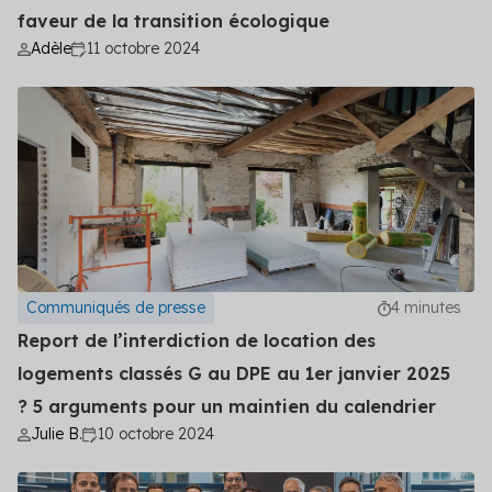
Découvrez les primes auxquelles vous pouvez
faveur de la transition écologique
prétendre
Adèle
11 octobre 2024
Voir toutes les solutions
Voir toutes les solutions
Solutions par secteur
Agriculture
Copropriété
Communiqués de presse
4 minutes
Industrie
Report de l’interdiction de location des
logements classés G au DPE au 1er janvier 2025
Logement social
? 5 arguments pour un maintien du calendrier
Particuliers
Julie B.
10 octobre 2024
Professionnels du bâtiment