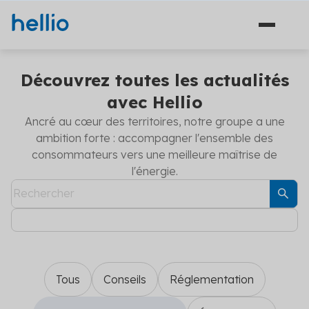
Découvrez toutes les actualités
avec Hellio
Ancré au cœur des territoires, notre groupe a une
Solutions
ambition forte : accompagner l'ensemble des
consommateurs vers une meilleure maîtrise de
Financement
Secteurs
l'énergie.
Ingénierie
Agriculture
Hellio
Énergie
Découvrez Hellio
Copropriété
Actualités
Décarbonation
Apprenez-en davantage sur notre équipe et ce qui
nous anime
Travaux
Communiqués de presse
Industrie
Carrières
Tous
Conseils
Réglementation
Les dernières actualités concernant la maîtrise de
Solutions financement (5)
Aides et financements
l'énergie