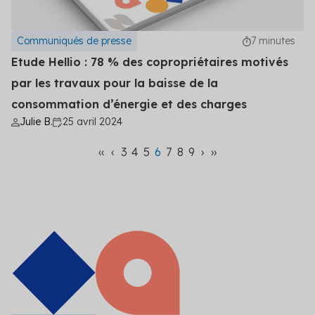
Communiqués de presse
7 minutes
Etude Hellio : 78 % des copropriétaires motivés
par les travaux pour la baisse de la
consommation d’énergie et des charges
Julie B.
25 avril 2024
‹‹
‹
3
4
5
6
7
8
9
›
››