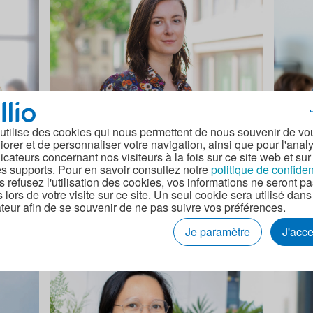
 utilise des cookies qui nous permettent de nous souvenir de vo
iorer et de personnaliser votre navigation, ainsi que pour l'anal
minutes
Talents
3 minutes
Talents
dicateurs concernant nos visiteurs à la fois sur ce site web et sur
es supports. Pour en savoir consultez notre
politique de confiden
#HellioTalent : Laura Déjeans,
#Helli
s refusez l'utilisation des cookies, vos informations ne seront p
Corse
responsable de l'offre et de la
équipe
s lors de votre visite sur ce site. Un seul cookie sera utilisé dans
teur afin de se souvenir de ne pas suivre vos préférences.
qualité des formations chez Hellio
manag
Académie
Je paramètre
J'acc
Lydie Mimiette
26 janvier 2023
Lydie 