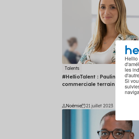
Hellio
d'amél
Talents
2 
les in
d'autr
#HellioTalent : Pauline,
Si vou
commerciale terrain PACA et 
suivie
naviga
Noémie
21 juillet 2023