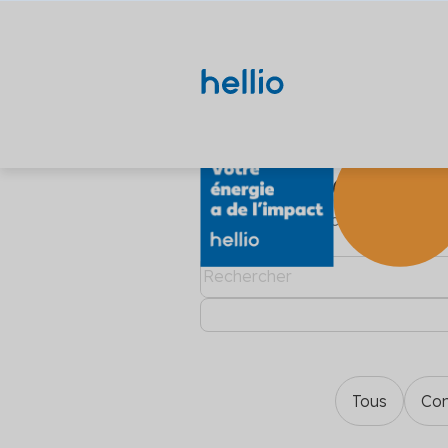
Découvrez
Thématiques
Solutions par secteur
Solutions financ
Agricultu
Découvrez
Communiq
Ancré au cœur des
Recherches populaires
Valorisez
Apprenez-e
Les derniè
Financement
Agriculture
Certificats d'économies d'énergie
Réseaux de chaleur
d’économi
et ce qui 
maîtrise de
Logement
Hellio vou
Ingénierie
Copropriété
dossiers C
Nos eng
Réglemen
Énergie
Nos valeur
Nous détail
Industrie
Contrat 
loin dans l
réglementa
Secteur p
Décarbonation
Énergéti
Logement social
Voir toutes
Fixez un ob
Référenc
Tous
Con
Travaux
Voir tous 
énergétiqu
Consultez 
Particuliers
d'industrie