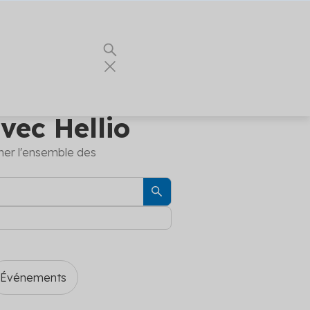
vec Hellio
ner l'ensemble des
 vous les
ents
our vos
es
nnels du
nergie
e
ualités
urs conseils
 partenaire
t
Événements
r vos