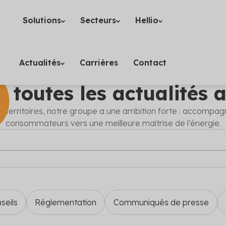
Solutions
Secteurs
Hellio
Actualités
Carrières
Contact
 toutes les actualités a
Voir toutes les solutions
ement (5)
re
 Hellio
ués de presse
Copropriété
Aides et financements
Événements
Industrie
 territoires, notre groupe a une ambition forte : accompag
 vos opérations
n davantage sur notre équipe
res actualités concernant la
Subventions publiques
Nos experts décryptent pour
Découvrez tous les événem
consommateurs vers une meilleure maîtrise de l'énergie.
Décret BACS
Panneaux solaires
es d’énergie avec les CEE
nous anime
 l'énergie
Trouvez les financements p
aides disponibles et adapté
auxquels Hellio participe
 social
Particuliers
Professio
s aide dans le montage de vos
opérations d'économies d'é
bâtiment
EE
agements
tation
Calendrier réglementair
Conseils
s nous poussent à aller plus
lons ici les dernières
Découvrez les dernières act
Nos experts vous donnent le
de Performance
a transition énergétique
tions et leur impact
Professionnels : devenez
réglementaires
en maîtrise de l'énergie
ublic
Tertiaire
Transpor
que
Hellio
 les actualités
jectif clair d'efficacité
es
seils
Réglementation
Communiqués de presse
Obtenez les primes CEE pou
les secteurs
e sur une durée déterminée
les retours d'expérience
chantiers de rénovation
ls, d'entreprises et de nos