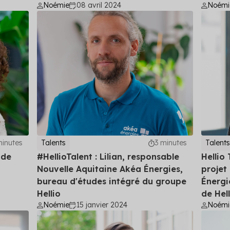
Noémie
08 avril 2024
Noémi
minutes
Talents
3 minutes
Talents
 de
#HellioTalent : Lilian, responsable
Hellio
Nouvelle Aquitaine Akéa Énergies,
projet
bureau d'études intégré du groupe
Énergi
Hellio
de Hell
Noémie
15 janvier 2024
Noémi