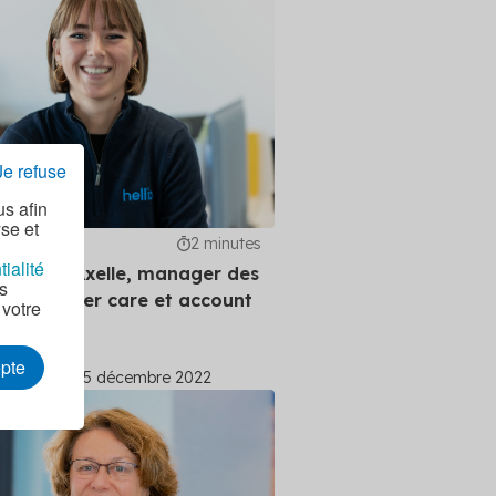
Je refuse
us afin
yse et
2 minutes
tialité
oTalent : Axelle, manager des
as
s customer care et account
 votre
er
epte
Mimiette
05 décembre 2022