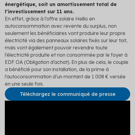
Découvrez les primes auxquelles vous pouvez
énergétique, soit un amortissement total de
prétendre
l’investissement sur 11 ans.
En effet, grâce à l’offre solaire Hellio en
Voir toutes les solutions
autoconsommation avec revente du surplus, non
seulement les bénéficiaires vont produire leur propre
Voir toutes les solutions
électricité via des panneaux solaires fixés sur leur toit,
mais vont également pouvoir revendre toute
l’électricité produite et non consommée par le foyer à
Solutions par secteur
EDF OA (Obligation d’achat). En plus de cela, le couple
Agriculture
a bénéficié pour son installation, de la prime à
l’autoconsommation d’un montant de 1 008 € versée
Copropriété
en une seule fois.
Industrie
Téléchargez le communiqué de presse
Logement social
Particuliers
Professionnels du bâtiment