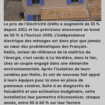
Valorisez vos opérations d’économies
Nos experts décryptent pour vous les aides
Contact
Logement social
disponibles et adaptées
d’énergie avec les CEE
Événements
Hellio vous aide dans le montage de vos dossiers
Découvrez tous les événements auxquels Hellio
Particuliers
Nos engagements
CEE
participe
Nos valeurs nous poussent à aller plus loin dans la
Le prix de l’électricité (kWh) a augmenté de 33 %
transition énergétique
Professionnels du bâtiment
Subventions publiques
depuis 2011 et les prévisions annoncent un bond
Réglementation
Trouvez les financements pour vos opérations
Nous détaillons ici les dernières réglementations et
de 50 % à l’horizon 2030. L’indépendance
Calendrier réglementaire
d'économies d'énergie
leur impact
électrique des ménages est donc plus que jamais
Secteur public
Découvrez les dernières actualités réglementaires
au cœur des problématiques des Français.
Contrat de Performance Énergétique
Conseils
Hellio, acteur de référence de la maîtrise de
Tertiaire
Références
Fixez un objectif clair d'efficacité énergétique sur
Nos experts vous donnent leurs conseils en
l’énergie, s’est rendu à La Verdière, dans le Var,
une durée déterminée
Consultez les retours d'expérience d'industriels,
maîtrise de l'énergie
chez un couple engagé dans une démarche
d'entreprises et de nos autres clients
Transport
environnementale. Après l’isolation de leurs
Professionnels : devenez partenaire
Voir toutes les actualités
combles par Hellio, ils ont de nouveau fait appel
Hellio
Voir tous les secteurs
à leurs équipes pour la mise en place de
Obtenez les primes CEE pour vos chantiers de
panneaux solaires. Suite à un diagnostic de
rénovation
faisabilité et une estimation budgétaire, cette
Simulateur Hellio : rejoignez la
installation leur permettra d’économiser, chaque
plateforme
année, entre 50 à 60 % sur leur facture