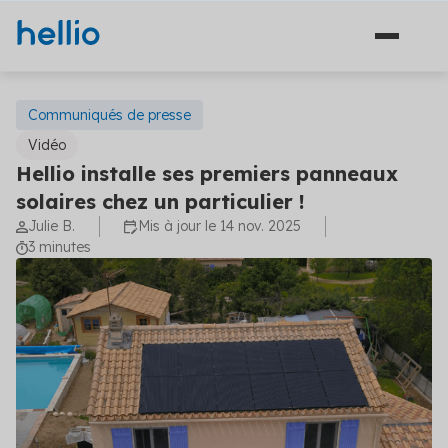
Communiqués de presse
Vidéo
Hellio installe ses premiers panneaux
Solutions
solaires chez un particulier !
Julie B.
Mis à jour le 14 nov. 2025
Financement
Secteurs
3 minutes
Ingénierie
Agriculture
Hellio
Énergie
Découvrez Hellio
Copropriété
Actualités
Décarbonation
Apprenez-en davantage sur notre équipe et ce qui
nous anime
Travaux
Communiqués de presse
Industrie
Carrières
Les dernières actualités concernant la maîtrise de
Solutions financement (5)
Aides et financements
l'énergie