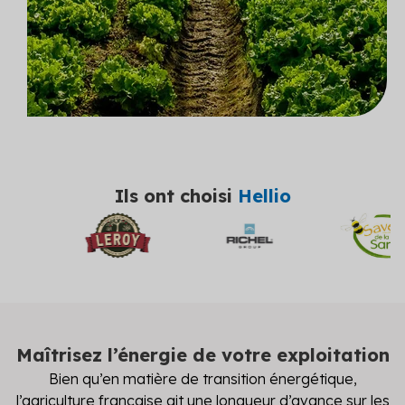
Découvrez les primes auxquelles vous pouvez
prétendre
Voir toutes les solutions
Voir toutes les solutions
Solutions par secteur
Ils ont choisi
Hellio
Agriculture
Copropriété
Industrie
Logement social
Particuliers
Maîtrisez l’énergie de votre exploitation
Bien qu’en matière de transition énergétique,
Professionnels du bâtiment
l’agriculture française ait une longueur d’avance sur les