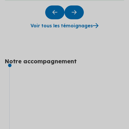
Voir tous les témoignages
Notre accompagnement
ÉTAPE 1
Lancement du partenariat
Organisation d'une ou plusieurs réunions
d'information
Recueil des attentes spécifiques du partenaire
Identification des gisements d'économies
d'énergie