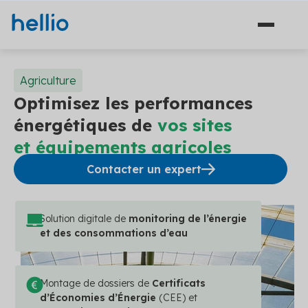
Agriculture
Optimisez les performances
énergétiques de
vos sites
Solutions
et équipements agricoles
Financement
Secteurs
Contacter un expert
Ingénierie
Agriculture
Hellio
Énergie
Solution digitale de
monitoring de l’énergie
Découvrez Hellio
et des consommations d’eau
Copropriété
Actualités
Décarbonation
Apprenez-en davantage sur notre équipe et ce qui
nous anime
Travaux
Communiqués de presse
Industrie
Carrières
Montage de dossiers de
Certificats
Les dernières actualités concernant la maîtrise de
Solutions financement (5)
Aides et financements
d’Économies d’Énergie
(CEE) et
l'énergie