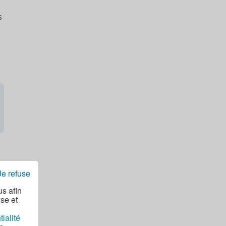
s
:
Je refuse
us afin
yse et
tialité