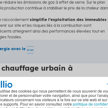
 réduire les émissions de gaz à effet de serre. Sur le plan
a production contribue à stabiliser le prix de la chaleur dan
 le raccordement
simplifie l’exploitation des immeubles
enir sur site et les risques liés à la combustion sont
récents atteignent ainsi des performances élevées tout en
es fossiles.
ergie avec le
 chauffage urbain à
n réseau de chaleur structurant qui s’inscrit dans la stratégie
aine.
 utilise des cookies qui nous permettent de nous souvenir de vo
iorer et de personnaliser votre navigation, ainsi que pour l'anal
dicateurs concernant nos visiteurs à la fois sur ce site web et sur
es supports. Pour en savoir consultez notre
politique de confiden