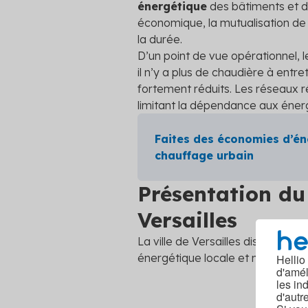
énergétique
des bâtiments et de
économique, la mutualisation de l
la durée.
D’un point de vue opérationnel,
il n’y a plus de chaudière à entret
fortement réduits. Les réseaux 
limitant la dépendance aux énergi
Faites des économies d’én
chauffage urbain
Présentation du
Versailles
La ville de Versailles dispose d’u
énergétique locale et métropolit
Hellio
d'amél
les in
d'autr