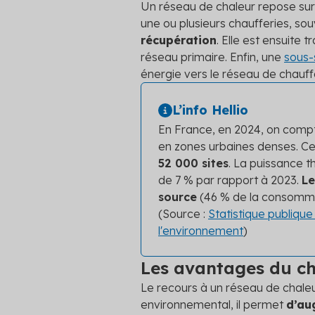
Un réseau de chaleur repose sur 
une ou plusieurs chaufferies, sou
récupération
. Elle est ensuite
réseau primaire. Enfin, une
sous-
énergie vers le réseau de chauff
L’info Hellio
En France, en 2024, on com
en zones urbaines denses. Ces
52 000 sites
. La puissance t
de 7 % par rapport à 2023.
Le
source
(46 % de la consommati
(Source :
Statistique publique
l'environnement
)
Les avantages du c
Le recours à un réseau de chaleu
environnemental, il permet
d’au