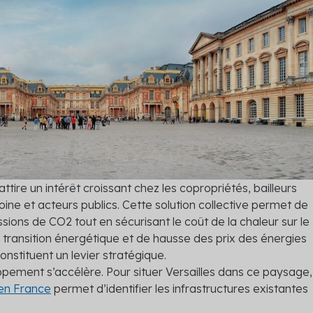
nts
 Hellio : rejoignez la
me
les primes auxquelles vous
tendre
 les solutions
ttire un intérêt croissant chez les copropriétés, bailleurs
ine et acteurs publics. Cette solution collective permet de
issions de CO
2
tout en sécurisant le coût de la chaleur sur le
transition énergétique et de hausse des prix des énergies
onstituent un levier stratégique.
oppement s’accélère. Pour situer Versailles dans ce paysage,
 en France
permet d’identifier les infrastructures existantes