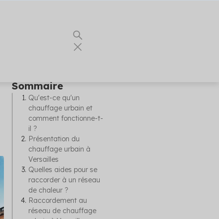
Sommaire
Qu'est-ce qu'un
chauffage urbain et
 vous les
ents
comment fonctionne-t-
our vos
es
il ?
nnels du
nergie
Présentation du
chauffage urbain à
e
Versailles
ualités
urs conseils
Quelles aides pour se
 partenaire
t
raccorder à un réseau
de chaleur ?
r vos
Raccordement au
réseau de chauffage