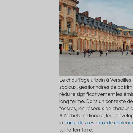
autres clie
Professionnels du bâtiment
Simulateur
platefor
Secteur public
Découvrez 
pouvez pré
Tertiaire
Voir toutes
Transport
Le chauffage urbain à Versailles a
sociaux, gestionnaires de patrimo
réduire significativement les ém
long terme. Dans un contexte de 
fossiles, les réseaux de chaleur c
À l’échelle nationale, leur dével
la
carte des réseaux de chaleur
sur le territoire.