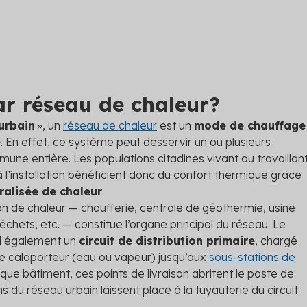
r réseau de chaleur?
urbain
», un
réseau de chaleur
est un
mode de chauffage
e
. En effet, ce système peut desservir un ou plusieurs
mmune entière. Les populations citadines vivant ou travaillan
’installation bénéficient donc du confort thermique grâce
ralisée de chaleur
.
on de chaleur — chaufferie, centrale de géothermie, usine
échets, etc. — constitue l’organe principal du réseau. Le
d également un
circuit de distribution primaire
, chargé
de caloporteur (eau ou vapeur) jusqu’aux
sous-stations de
aque bâtiment, ces points de livraison abritent le poste de
 du réseau urbain laissent place à la tuyauterie du circuit