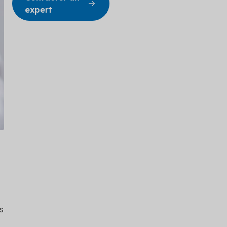
expert
s