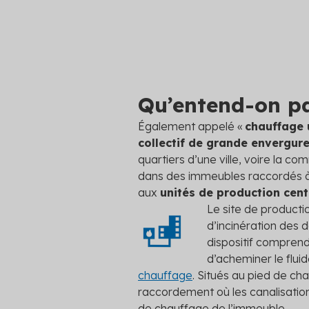
Qu’entend-on pa
Également appelé «
chauffage 
collectif de grande envergur
quartiers d’une ville, voire la co
dans des immeubles raccordés à l
aux
unités de production cent
Le site de producti
d’incinération des d
dispositif compren
d’acheminer le flui
chauffage
. Situés au pied de ch
raccordement où les canalisations
de chauffage de l’immeuble.