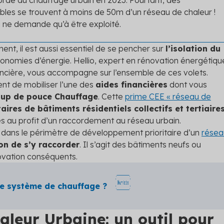
ccordé au chauffage urbain en 2023. Pourtant, des
ubles se trouvent à moins de 50m d’un réseau de chaleur !
 ne demande qu’à être exploité.
t, il est aussi essentiel de se pencher sur
l’isolation du
économies d’énergie. Hellio, expert en rénovation énergétiqu
nancière, vous accompagne sur l’ensemble de ces volets.
t de mobiliser l’une des
aides financières
dont vous
oup de pouce Chauffage
. Cette
prime CEE « réseau de
aires de bâtiments résidentiels collectifs et tertiaire
les au profit d’un raccordement au réseau urbain.
s dans le périmètre de développement prioritaire d’un
résea
ion de s’y raccorder
. Il s’agit des bâtiments neufs ou
novation conséquents.
e système de chauffage ?
aleur Urbaine: un outil pour