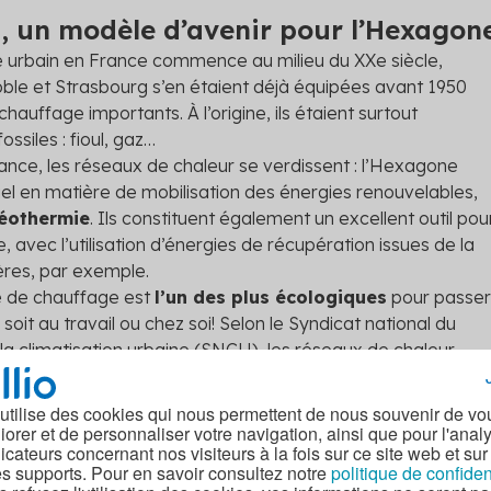
, un modèle d’avenir pour l’Hexagon
urbain en France commence au milieu du XXe siècle,
noble et Strasbourg s’en étaient déjà équipées avant 1950
auffage importants. À l’origine, ils étaient surtout
ssiles : fioul, gaz…
sance, les réseaux de chaleur se verdissent : l’Hexagone
el en matière de mobilisation des énergies renouvelables,
géothermie
. Ils constituent également un excellent outil pou
le, avec l’utilisation d’énergies de récupération issues de la
res, par exemple.
e de chauffage est
l’un des plus écologiques
pour passer
 soit au travail ou chez soi! Selon le Syndicat national du
la climatisation urbaine (SNCU), les réseaux de chaleur
’émission de plus de
6 millions de tonnes de CO
2
. Cela
retours entre Paris et New York en avion.
 utilise des cookies qui nous permettent de nous souvenir de vo
 ce mode de chauffage
est le moins cher du marché
.
iorer et de personnaliser votre navigation, ainsi que pour l'anal
dicateurs concernant nos visiteurs à la fois sur ce site web et sur
iffres de l’
enquête Amorce sur le prix de vente de la
es supports. Pour en savoir consultez notre
politique de confiden
023. L’étude rapporte qu’en 2021, le coût annuel du chauffag