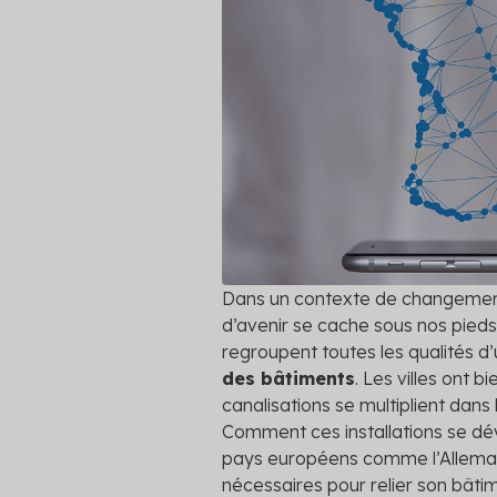
autres clie
Professionnels du bâtiment
Simulateur
platefor
Secteur public
Découvrez 
pouvez pré
Tertiaire
Voir toutes
Transport
Dans un contexte de changement 
d’avenir se cache sous nos pieds! 
regroupent toutes les qualités 
des bâtiments
. Les villes ont 
canalisations se multiplient dans 
Comment ces installations se dév
pays européens comme l’Allemag
nécessaires pour relier son bâtime