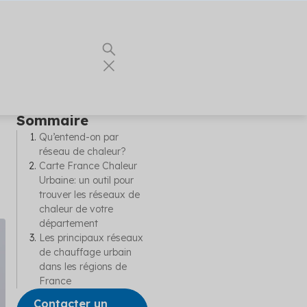
Sommaire
Qu’entend-on par
réseau de chaleur?
 vous les
ents
Carte France Chaleur
our vos
es
Urbaine: un outil pour
nnels du
nergie
trouver les réseaux de
chaleur de votre
e
département
ualités
urs conseils
Les principaux réseaux
 partenaire
t
de chauffage urbain
dans les régions de
r vos
France
Contacter un