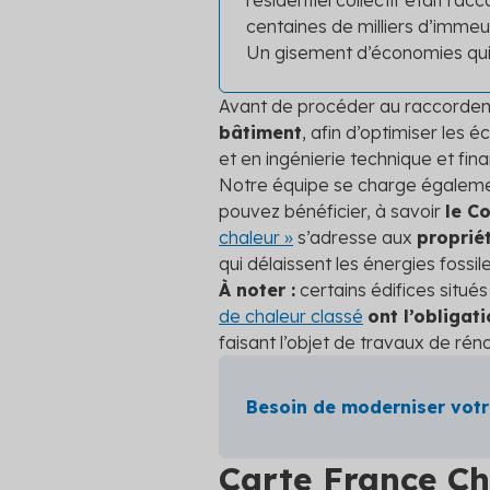
résidentiel collectif était ra
centaines de milliers d’imme
Un gisement d’économies qui
Avant de procéder au raccordemen
bâtiment
, afin d’optimiser les 
et en ingénierie technique et fi
Notre équipe se charge égalemen
pouvez bénéficier, à savoir
le C
chaleur »
s’adresse aux
propriét
qui délaissent les énergies fossi
À noter :
certains édifices situé
de chaleur classé
ont l’obligat
faisant l’objet de travaux de ré
Besoin de moderniser votr
Carte France Ch