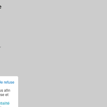
e
r
Je refuse
us afin
yse et
tialité
e