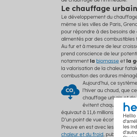
Le chauffage urbain
Le développement du chauffage 
même si les villes de Paris, Gre
pour répondre à des besoins de ch
alimentés par des combustibles fo
Au fur et à mesure de leur crois
prend conscience de leur potenti
notamment
la
biomasse
et
la 
la valorisation de la chaleur fata
combustion des ordures ménagè
Aujourd’hui, ce systèm
l’hiver au chaud, que ce
chauffage urbain et de 
évitent chaque année l
équivaut à 11,6 millions d’allers-
Hellio
D’un point de vue économique,
d'amél
les in
Preuve en est avec les derniers ch
d'autr
chaleur et du froid
, publiée en 2