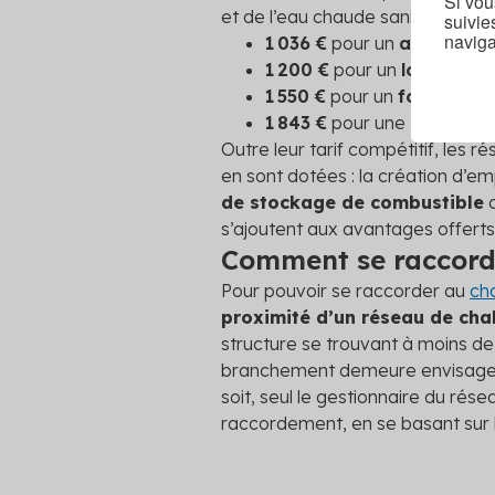
Si vou
et de l’eau chaude sanitaire s’éle
suivie
naviga
1 036 €
pour un
apparteme
1 200 €
pour un
logement 
1 550 €
pour un
foyer avec
1 843 €
pour une
habitatio
Outre leur tarif compétitif, les r
en sont dotées : la création d’em
de stockage de combustible
a
s’ajoutent aux avantages offerts
Comment se raccorde
Pour pouvoir se raccorder au
ch
proximité d’un réseau de cha
structure se trouvant à moins d
branchement demeure envisageabl
soit, seul le gestionnaire du rés
raccordement, en se basant sur l