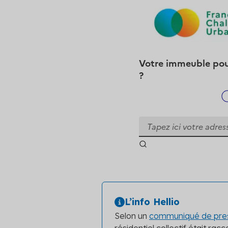
L’info Hellio
Selon un
communiqué de pres