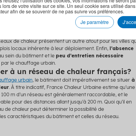
s refusez l'utilisation des cookies, vos informations ne seront p
vait à:
s lors de votre visite sur ce site. Un seul cookie sera utilisé dans
teur afin de se souvenir de ne pas suivre vos préférences.
nt raccordé à un réseau de chaleur
,
doté d’une chaudière collective au gaz
,
Je paramètre
J'acc
 un chauffage électrique
,
n chauffée au fioul
.
éseaux de chaleur présentent un autre atout pour les villes qu
plois locaux inhérente à leur déploiement. Enfin,
l’absence
u sein du bâtiment et le
peu d’entretien nécessaire
 par le chauffage urbain.
r à un réseau de chaleur français?
auffage urbain
, le bâtiment doit impérativement se situer
à
leur
. À titre indicatif, France Chaleur Urbaine estime qu’une
e 100 m d’un réseau est généralement raccordable, et le
e pour des distances allant jusqu’à 200 m. Quoi qu’il en
eau de chaleur peut déterminer la possibilité de
es caractéristiques du bâtiment et celles du réseau.