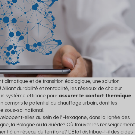
nts
 Hellio : rejoignez la
me
les primes auxquelles vous
tendre
 les solutions
climatique et de transition écologique, une solution
Alliant durabilité et rentabilité, les réseaux de chaleur
d’un système efficace pour
assurer le confort thermique
bien compris le potentiel du chauffage urbain, dont les
le sous-sol national.
eloppent-elles au sein de l’Hexagone, dans la lignée des
ne, la Pologne ou la Suède? Où trouver les renseignement
nt à un réseau du territoire? L’État distribue-t-il des aides