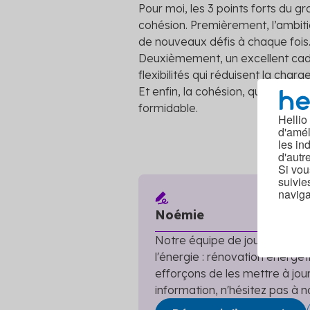
Pour moi, les 3 points forts du gro
cohésion. Premièrement, l’ambitio
de nouveaux défis à chaque fois
Deuxièmement, un excellent cadre
flexibilités qui réduisent la char
Et enfin, la cohésion, qui pour moi
formidable.
Hellio
d'amél
les in
d'autr
Si vou
suivie
naviga
Noémie
Notre équipe de journalistes e
l'énergie : rénovation énergéti
efforçons de les mettre à jou
information, n'hésitez pas à n