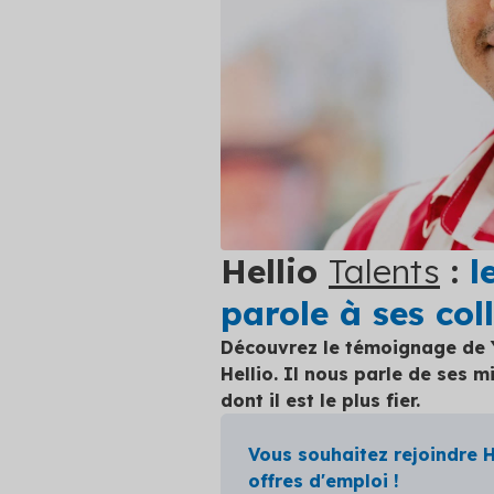
autres clie
Professionnels du bâtiment
Simulateur
platefor
Secteur public
Découvrez 
pouvez pré
Tertiaire
Voir toutes
Transport
Hellio
Talents
:
l
parole à ses col
Découvrez le témoignage de Y
Hellio. Il nous parle de ses m
dont il est le plus fier.
Vous souhaitez rejoindre H
offres d'emploi !