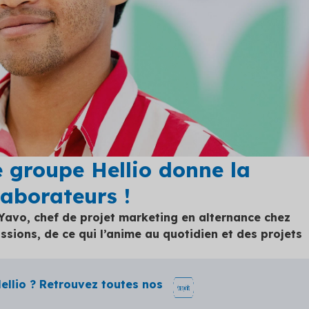
nts
 Hellio : rejoignez la
me
les primes auxquelles vous
tendre
 les solutions
e groupe
Hellio donne la
laborateurs !
avo, chef de projet marketing en alternance chez
issions, de ce qui l’anime au quotidien et des projets
ellio ? Retrouvez toutes nos