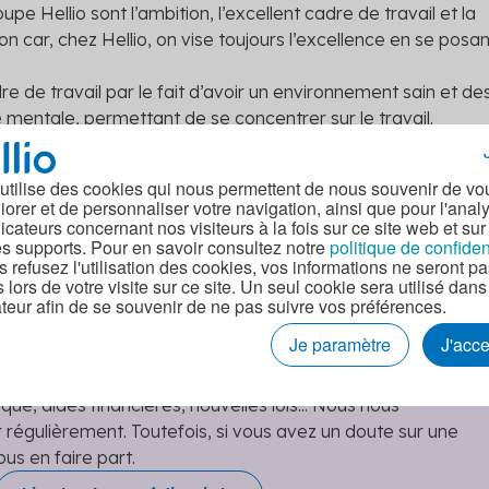
upe Hellio sont l’ambition, l’excellent cadre de travail et la
n car, chez Hellio, on vise toujours l’excellence en se posan
.
 de travail par le fait d’avoir un environnement sain et de
ge mentale, permettant de se concentrer sur le travail.
, est l’un des piliers qui font de Hellio une entreprise
 utilise des cookies qui nous permettent de nous souvenir de vo
iorer et de personnaliser votre navigation, ainsi que pour l'anal
dicateurs concernant nos visiteurs à la fois sur ce site web et sur
es supports. Pour en savoir consultez notre
politique de confiden
s refusez l'utilisation des cookies, vos informations ne seront p
s lors de votre visite sur ce site. Un seul cookie sera utilisé dans
teur afin de se souvenir de ne pas suivre vos préférences.
Je paramètre
J'acc
t rédacteurs publie des articles sur tous les sujets de
que, aides financières, nouvelles lois... Nous nous
r régulièrement. Toutefois, si vous avez un doute sur une
ous en faire part.