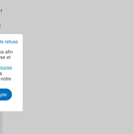
t
s
Je refuse
us afin
yse et
tialité
as
 votre
epte