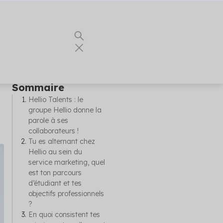
Sommaire
Hellio Talents : le
groupe Hellio donne la
 vous les
ents
parole à ses
our vos
es
collaborateurs !
nnels du
nergie
Tu es alternant chez
Hellio au sein du
e
service marketing, quel
ualités
urs conseils
est ton parcours
 partenaire
t
d’étudiant et tes
objectifs professionnels
r vos
?
En quoi consistent tes