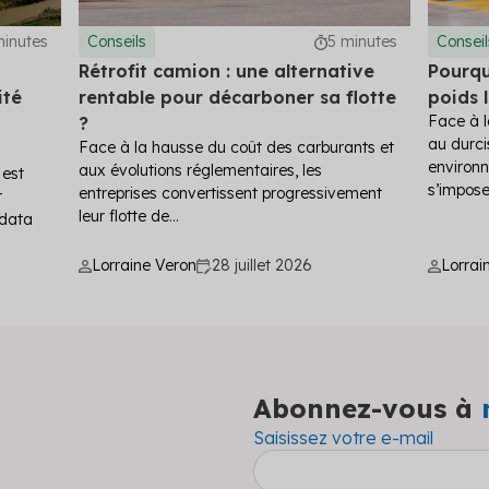
minutes
Conseils
5 minutes
Conseil
Rétrofit camion : une alternative
Pourqu
ité
rentable pour décarboner sa flotte
poids l
Face à l
?
au durc
Face à la hausse du coût des carburants et
environn
aux évolutions réglementaires, les
 est
s’impose.
entreprises convertissent progressivement
r
leur flotte de...
 data
Lorraine Veron
28 juillet 2026
Lorrai
Abonnez-vous à
Saisissez votre e-mail