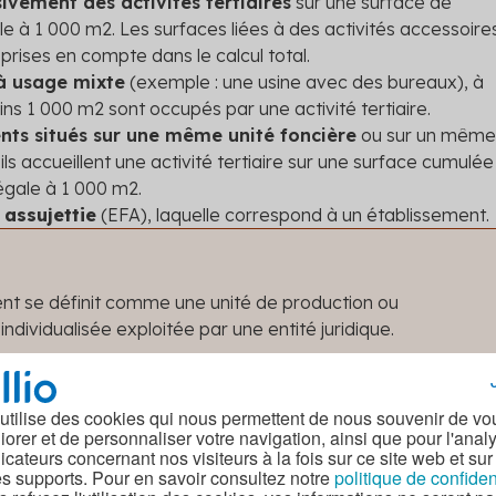
ivement des activités tertiaires
sur une surface de
le à 1 000 m
2
. Les surfaces liées à des activités accessoire
t prises en compte dans le calcul total.
à usage mixte
(exemple : une usine avec des bureaux), à
ins 1 000 m
2
sont occupés par une activité tertiaire.
ts situés sur une même unité foncière
ou sur un même
ils accueillent une activité tertiaire sur une surface cumulée
égale à 1 000 m
2
.
 assujettie
(EFA), laquelle correspond à un établissement.
ent se définit comme une unité de production ou
dividualisée exploitée par une entité juridique.
el, soit un ensemble de locaux abritant des activités connexe
ne partie de bâtiment ou un ensemble de bâtiments.
 utilise des cookies qui nous permettent de nous souvenir de vo
iorer et de personnaliser votre navigation, ainsi que pour l'anal
 cesse
dans un bâtiment initialement soumis au décret
dicateurs concernant nos visiteurs à la fois sur ce site web et sur
u bailleurs continuent à y être assujettis, quand bien même
es supports. Pour en savoir consultez notre
politique de confiden
 dorénavant exercées sur une surface inférieure à 1 000 m
2
. I