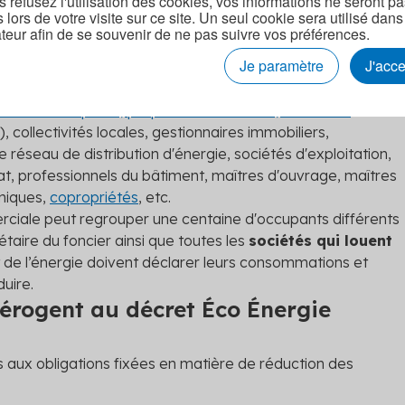
s refusez l'utilisation des cookies, vos informations ne seront p
s lors de votre visite sur ce site. Un seul cookie sera utilisé dans
 activité tertiaire qui intégrerait un bâtiment déjà assujett
teur afin de se souvenir de ne pas suivre vos préférences.
 au décret tertiaire
.
s assujetties
Je paramètre
J'acc
té de respecter le décret est partagée entre plusieurs
étaires occupants, propriétaires bailleurs, locataires
), collectivités locales, gestionnaires immobiliers,
 réseau de distribution d'énergie, sociétés d'exploitation,
tat, professionnels du bâtiment, maîtres d'ouvrage, maîtres
miques,
copropriétés
, etc.
ciale peut regrouper une centaine d'occupants différents
taire du foncier ainsi que toutes les
sociétés qui louent
e l’énergie doivent déclarer leurs consommations et
uire.
dérogent au décret Éco Énergie
 aux obligations fixées en matière de réduction des