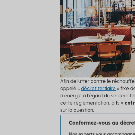
autres clie
Professionnels du bâtiment
Simulateur
platefor
Secteur public
Découvrez 
pouvez pré
Tertiaire
Voir toutes
Transport
Afin de lutter contre le réchauffe
appelé «
décret tertiaire
» fixe d
d’énergie à l’égard du secteur te
cette réglementation, dits «
enti
sur la question.