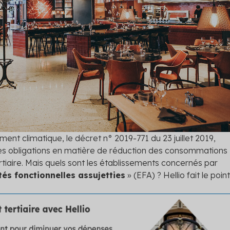
nts
 Hellio : rejoignez la
me
les primes auxquelles vous
tendre
 les solutions
ment climatique, le décret n° 2019-771 du 23 juillet 2019,
es obligations en matière de réduction des consommations
rtiaire. Mais quels sont les établissements concernés par
tés fonctionnelles assujetties
» (EFA) ? Hellio fait le point