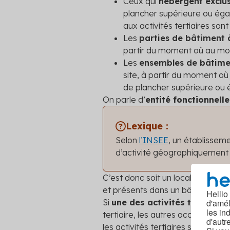
Ceux qui
hébergent exclus
plancher supérieure ou éga
aux activités tertiaires son
Les
parties de bâtiment 
partir du moment où au mo
Les
ensembles de bâtimen
site, à partir du moment où 
de plancher supérieure ou 
On parle d’
entité fonctionnelle
Lexique :
Selon
l’INSEE
, un établissem
d’activité géographiquement in
C’est donc soit un local individu
et présents dans un bâtiment, u
Hellio
d'amél
Si
une des activités tertiaires
les in
tertiaire, les autres occupants o
d'autr
les activités tertiaires seraient