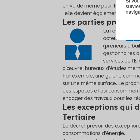
Si vou
suivie
en va de même pour toute nouvelle
naviga
: elle devient également
soumise
Les parties prenante
La responsabili
acteurs :
propri
(preneurs à bail
gestionnaires de
services de l'É
d'œuvre, bureaux d'études ther
Par exemple, une galerie commer
sur une même surface. Le proprié
des espaces et qui consomment d
engager des travaux pour les réd
Les exceptions qui 
Tertiaire
Le décret prévoit des exceptions
consommations d’énergie.