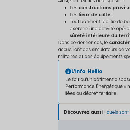
Ainsi, sont exclus du dispositif :
Les
constructions proviso
Les
lieux de culte
;
Tout bâtiment, partie de b
exercée une activité opéra
sûreté intérieure du terri
Dans ce dernier cas, le
caractèr
accueillant des simulateurs de v
militaires et des équipements spo
L’info Hellio
Le fait qu’un bâtiment dispos
Performance Énergétique » ne
liées au décret tertiaire.
Découvrez aussi
:
quels sont 