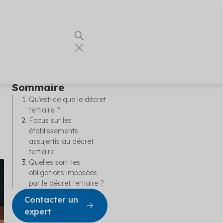
Sommaire
Qu’est-ce que le décret
tertiaire ?
 vous les
ents
Focus sur les
our vos
es
établissements
nnels du
nergie
assujettis au décret
tertiaire
e
Quelles sont les
ualités
urs conseils
obligations imposées
 partenaire
t
par le décret tertiaire ?
Contacter un
r vos
expert