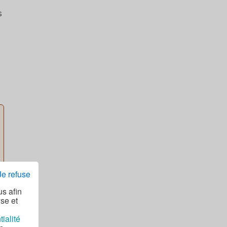
s
Je refuse
s
us afin
yse et
tialité
l