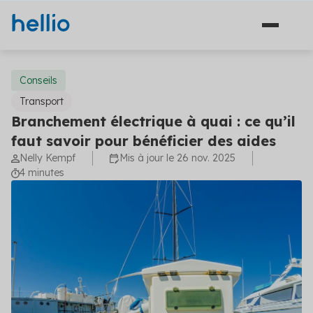
Conseils
Transport
Branchement électrique à quai : ce qu’il
Solutions
faut savoir pour bénéficier des aides
Nelly Kempf
Mis à jour le 26 nov. 2025
Financement
Secteurs
4 minutes
Ingénierie
Agriculture
Hellio
Énergie
Découvrez Hellio
Copropriété
Actualités
Décarbonation
Apprenez-en davantage sur notre équipe et ce qui
nous anime
Travaux
Communiqués de presse
Industrie
Carrières
Les dernières actualités concernant la maîtrise de
Solutions financement (5)
Aides et financements
l'énergie