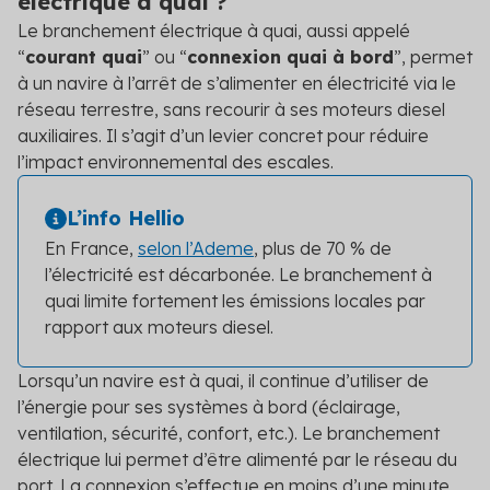
électrique à quai ?
Découvrez les primes auxquelles vous pouvez
Le branchement électrique à quai, aussi appelé
prétendre
“
courant quai
” ou “
connexion quai à bord
”, permet
Voir toutes les solutions
à un navire à l’arrêt de s’alimenter en électricité via le
réseau terrestre, sans recourir à ses moteurs diesel
Voir toutes les solutions
auxiliaires. Il s’agit d’un levier concret pour réduire
l’impact environnemental des escales.
Solutions par secteur
L’info Hellio
En France,
selon l’Ademe
, plus de 70 % de
Agriculture
l’électricité est décarbonée. Le branchement à
Copropriété
quai limite fortement les émissions locales par
rapport aux moteurs diesel.
Industrie
Lorsqu’un navire est à quai, il continue d’utiliser de
Logement social
l’énergie pour ses systèmes à bord (éclairage,
Particuliers
ventilation, sécurité, confort, etc.). Le branchement
électrique lui permet d’être alimenté par le réseau du
Professionnels du bâtiment
port. La connexion s’effectue en moins d’une minute,