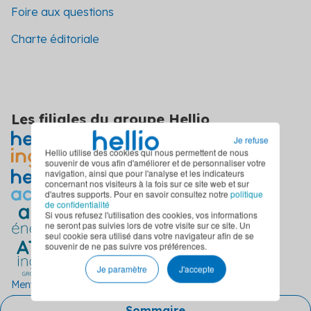
Foire aux questions
Charte éditoriale
Les filiales du groupe Hellio
Je refuse
Hellio utilise des cookies qui nous permettent de nous
souvenir de vous afin d'améliorer et de personnaliser votre
navigation, ainsi que pour l'analyse et les indicateurs
concernant nos visiteurs à la fois sur ce site web et sur
d'autres supports. Pour en savoir consultez notre
politique
de confidentialité
Si vous refusez l'utilisation des cookies, vos informations
ne seront pas suivies lors de votre visite sur ce site. Un
seul cookie sera utilisé dans votre navigateur afin de se
souvenir de ne pas suivre vos préférences.
Je paramètre
J'accepte
Mentions légales
Politique de confidentialité
CGU
Politique d'utilisation des cookies
Plan du site
Sommaire