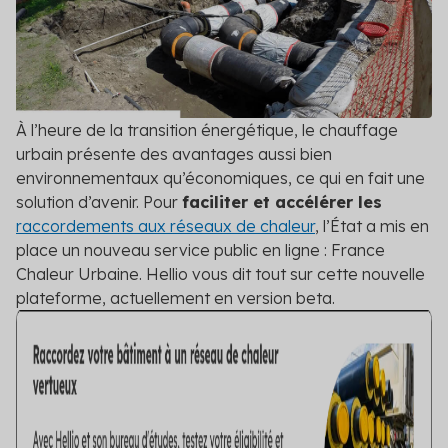
Valorisez vos opérations d’économies
Contact
Logement social
Événements
les CEE
Nos engagements
Découvrez tous les événements auxquels Hellio
Hellio vous aide dans le montage de vos dossi
Nos valeurs nous poussent à aller plus loin dans 
Particuliers
énergétique
Réglementation
Subventions publiques
Nous détaillons ici les dernières réglementation
Professionnels du bâtiment
Calendrier réglementaire
Trouvez les financements pour vos opérations 
À l’heure de la transition énergétique, le chauffage
d'énergie
Découvrez les dernières actualités réglementai
Conseils
urbain présente des avantages aussi bien
Secteur public
Nos experts vous donnent leurs conseils en maît
environnementaux qu’économiques, ce qui en fait une
Contrat de Performance Énergétique
Références
solution d’avenir. Pour
faciliter et accélérer les
Fixez un objectif clair d'efficacité énergétique 
Consultez les retours d'expérience d'industriels,
Voir toutes les actualités
raccordements aux réseaux de chaleur
, l’État a mis en
Tertiaire
déterminée
nos autres clients
place un nouveau service public en ligne : France
Chaleur Urbaine. Hellio vous dit tout sur cette nouvelle
Professionnels : devenez partenaire H
Transport
plateforme, actuellement en version beta.
Obtenez les primes CEE pour vos chantiers de 
Voir tous les secteurs
Simulateur Hellio : rejoignez la plate
Découvrez les primes auxquelles vous pouvez 
Voir toutes les solutions