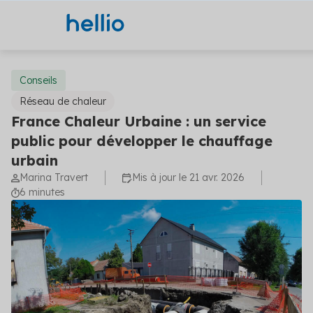
Conseils
Réseau de chaleur
France Chaleur Urbaine : un service
Solutions
public pour développer le chauffage
urbain
Financement
Secteurs
Marina Travert
Mis à jour le 21 avr. 2026
Ingénierie
6 minutes
Agriculture
Hellio
Énergie
Découvrez Hellio
Copropriété
Actualités
Décarbonation
Apprenez-en davantage sur notre équipe et ce
Travaux
Communiqués de presse
Industrie
Carrières
Aides et financements
Les dernières actualités concernant la maîtrise 
Solutions financement (5)
Nos experts décryptent pour vous les aides dis