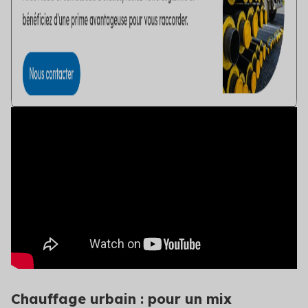
Voir toutes les solutions
Solutions par secteur
Agriculture
Copropriété
Industrie
Logement social
Particuliers
Professionnels du bâtiment
Secteur public
Tertiaire
Chauffage urbain : pour un mix
Transport