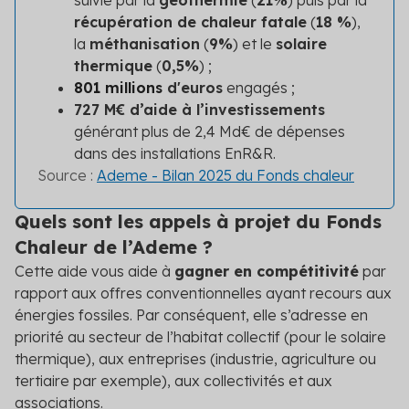
suivie par la
géothermie
(
21%
) puis par la
récupération de chaleur fatale
(
18 %
),
la
méthanisation
(
9%
) et le
solaire
thermique
(
0,5%
) ;
801 millions
d'euros
engagés ;
727 M€ d’aide à l’investissements
générant plus de 2,4 Md€ de dépenses
dans des installations EnR&R.
Source :
Ademe - Bilan 2025 du Fonds chaleur
Quels sont les appels à projet du Fonds
Chaleur de l’Ademe ?
Cette aide vous aide à
gagner en compétitivité
par
rapport aux offres conventionnelles ayant recours aux
énergies fossiles. Par conséquent, elle s’adresse en
priorité au secteur de l’habitat collectif (pour le solaire
thermique), aux entreprises (industrie, agriculture ou
tertiaire par exemple), aux collectivités et aux
associations.