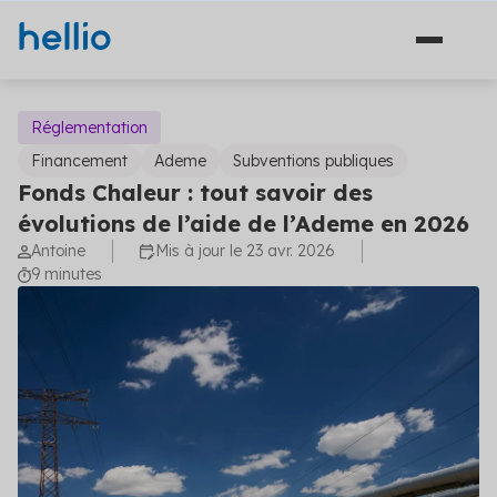
Réglementation
Financement
Ademe
Subventions publiques
Fonds Chaleur : tout savoir des
Solutions
évolutions de l’aide de l’Ademe en 2026
Antoine
Mis à jour le 23 avr. 2026
Financement
Secteurs
9 minutes
Ingénierie
Agriculture
Hellio
Énergie
Découvrez Hellio
Copropriété
Actualités
Décarbonation
Apprenez-en davantage sur notre équipe et ce qui
nous anime
Travaux
Communiqués de presse
Industrie
Carrières
Les dernières actualités concernant la maîtrise de
Solutions financement (5)
Aides et financements
l'énergie