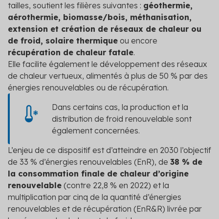
tailles, soutient les filières suivantes :
géothermie,
Secteur public
aérothermie, biomasse/bois, méthanisation,
extension et création de réseaux de chaleur ou
Tertiaire
de froid, solaire thermique
ou encore
Transport
récupération de chaleur fatale
.
Elle facilite également l
e développement des réseaux
de chaleur vertueux
, alimentés à plus de 50 % par des
énergies renouvelables ou de récupération.
Dans certains cas, la production et la
distribution de froid renouvelable sont
également concernées.
L’enjeu de ce dispositif est d’atteindre en 2030 l’objectif
d
e 33 % d’énergies renouvelables (EnR), de
38 % de
la consommation finale de chaleur d’origine
renouvelable
(contre 22,8 % en 2022) et la
multiplication par cinq de la quantité d’énergies
renouvelables et de récupération (EnR&R) livrée par