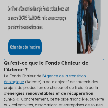
Découvrez les primes auxquelles vous pouvez
prétendre
Voir toutes les solutions
Voir toutes les solutions
Solutions par secteur
Agriculture
Qu’est-ce que le Fonds Chaleur de
Copropriété
l’Ademe ?
Industrie
Le Fonds Chaleur de
l’Agence de la transition
écologique
(Ademe) a pour objectif de soutenir des
Logement social
projets de production de chaleur et de froid, à partir
d’
énergies renouvelables et de récupération
Particuliers
(EnR&R). Concrètement, cette aide financière, ouverte
Professionnels du bâtiment
aux collectivités, associations et entreprises de toutes