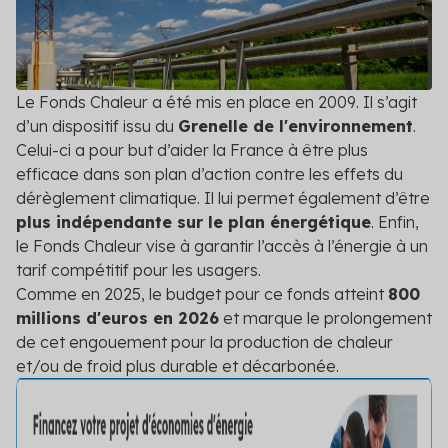
Valorisez vos opérations d’économies
Nos experts décryptent pour vous les aides
Contact
Logement social
disponibles et adaptées
d’énergie avec les CEE
Événements
Hellio vous aide dans le montage de vos dossiers
Découvrez tous les événements auxquels Hellio
Particuliers
Nos engagements
CEE
participe
Nos valeurs nous poussent à aller plus loin dans la
Le Fonds Chaleur a été mis en place en 2009. Il s’agit
transition énergétique
Professionnels du bâtiment
Subventions publiques
d’un dispositif issu du
Réglementation
Grenelle de l'environnement
.
Trouvez les financements pour vos opérations
Nous détaillons ici les dernières réglementations et
Celui-ci a pour but d’aider la France à être plus
Calendrier réglementaire
d'économies d'énergie
leur impact
efficace dans son plan d’action contre les effets du
Secteur public
Découvrez les dernières actualités réglementaires
dérèglement climatique. Il lui permet également d’être
Contrat de Performance Énergétique
Conseils
plus indépendante sur le plan énergétique
. Enfin,
Tertiaire
Références
Fixez un objectif clair d'efficacité énergétique sur
Nos experts vous donnent leurs conseils en
le Fonds Chaleur vise à garantir l’accès à l’énergie à un
une durée déterminée
Consultez les retours d'expérience d'industriels,
maîtrise de l'énergie
tarif compétitif pour les usagers.
d'entreprises et de nos autres clients
Transport
Comme en 2025, le budget pour ce fonds atteint
800
Professionnels : devenez partenaire
Voir toutes les actualités
millions d'euros en 2026
et marque le prolongement
Hellio
Voir tous les secteurs
de cet engouement pour la production de chaleur
Obtenez les primes CEE pour vos chantiers de
et/ou de froid plus durable et décarbonée.
rénovation
Simulateur Hellio : rejoignez la
plateforme