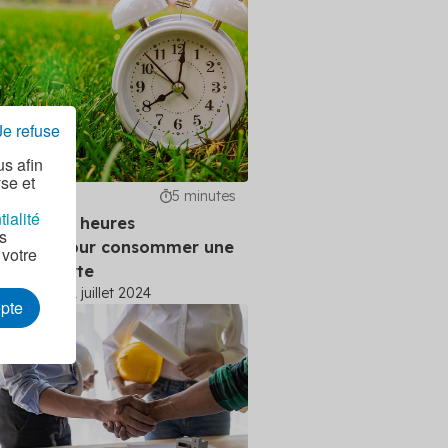
Je refuse
us afin
yse et
s
5 minutes
tialité
ndre les heures
as
bonées pour consommer une
 votre
e plus verte
 Serrero
31 juillet 2024
epte