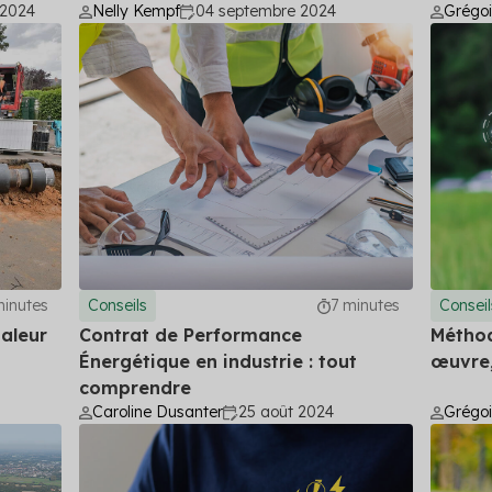
 2024
Nelly Kempf
04 septembre 2024
Grégo
minutes
Conseils
7 minutes
Conseil
aleur
Contrat de Performance
Méthod
Énergétique en industrie : tout
œuvre,
comprendre
Caroline Dusanter
25 août 2024
Grégo