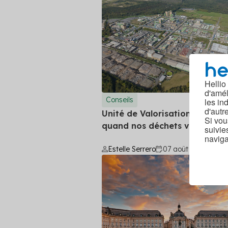
Hellio
d'amél
Conseils
4 
les in
d'autr
Unité de Valorisation Énergét
Si vou
quand nos déchets valent de l
suivie
naviga
Estelle Serrero
07 août 2024