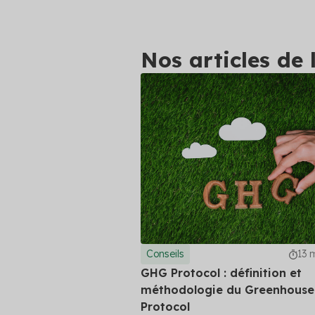
autres clie
Professionnels du bâtiment
Simulateur
platefor
Secteur public
Nos articles de 
Découvrez 
pouvez pré
Tertiaire
Voir toutes
Transport
Conseils
13 
GHG Protocol : définition et
méthodologie du Greenhouse
Protocol