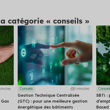
nts
 Hellio : rejoignez la
me
la catégorie « conseils »
les primes auxquelles vous
tendre
 les solutions
minutes
Conseils
5 minutes
Conseil
Gestion Technique Centralisée
SBTi :
 Gas
(GTC) : pour une meilleure gestion
d’emplo
énergétique des bâtiments
Based 