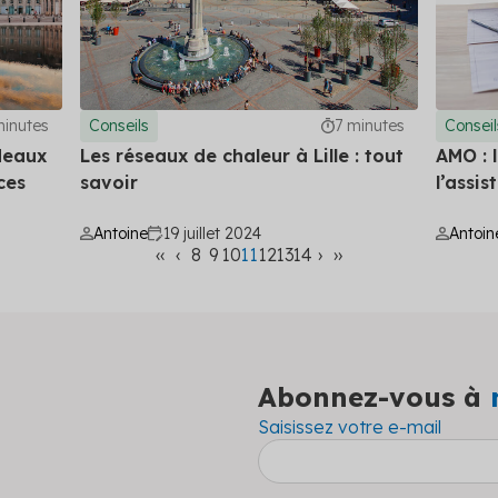
minutes
Conseils
7 minutes
Conseil
deaux
Les réseaux de chaleur à Lille : tout
AMO : 
ces
savoir
l’assi
Antoine
19 juillet 2024
Antoin
‹‹
‹
8
9
10
11
12
13
14
›
››
Abonnez-vous à
Saisissez votre e-mail