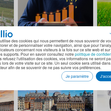
 utilise des cookies qui nous permettent de nous souvenir de vo
iorer et de personnaliser votre navigation, ainsi que pour l'anal
minutes
Conseils
6 minutes
Conseil
dicateurs concernant nos visiteurs à la fois sur ce site web et sur
es supports. Pour en savoir consultez notre
politique de confiden
ique :
Bouclier tarifaire pour entreprise :
Compre
s refusez l'utilisation des cookies, vos informations ne seront p
’or
comment en bénéficier en 2024 ?
décar
s lors de votre visite sur ce site. Un seul cookie sera utilisé dans
teur afin de se souvenir de ne pas suivre vos préférences.
énergi
Estelle Serrero
04 août 2024
Estelle
Je paramètre
J'acc