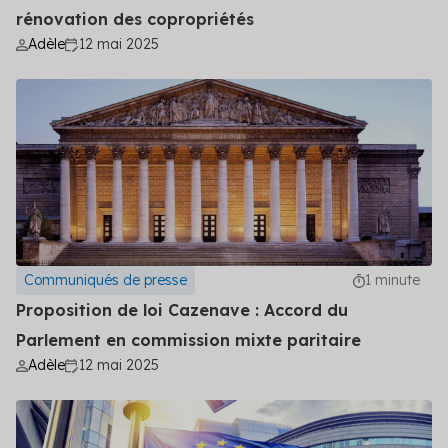
Découvrez les primes auxquelles vous pouvez
rénovation des copropriétés
prétendre
Adèle
12 mai 2025
Voir toutes les solutions
Voir toutes les solutions
Solutions par secteur
Agriculture
Copropriété
Communiqués de presse
1 minute
Industrie
Proposition de loi Cazenave : Accord du
Parlement en commission mixte paritaire
Logement social
Adèle
12 mai 2025
Particuliers
Professionnels du bâtiment