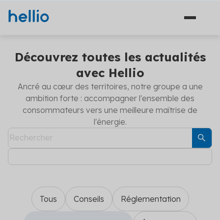
Découvrez toutes les actualités
avec Hellio
Ancré au cœur des territoires, notre groupe a une
Solutions
ambition forte : accompagner l'ensemble des
consommateurs vers une meilleure maîtrise de
Financement
Secteurs
l'énergie.
Ingénierie
Agriculture
Hellio
Énergie
Découvrez Hellio
Copropriété
Actualités
Décarbonation
Apprenez-en davantage sur notre équipe et ce qui
nous anime
Travaux
Communiqués de presse
Industrie
Carrières
Tous
Conseils
Réglementation
Les dernières actualités concernant la maîtrise de
Solutions financement (5)
Aides et financements
l'énergie