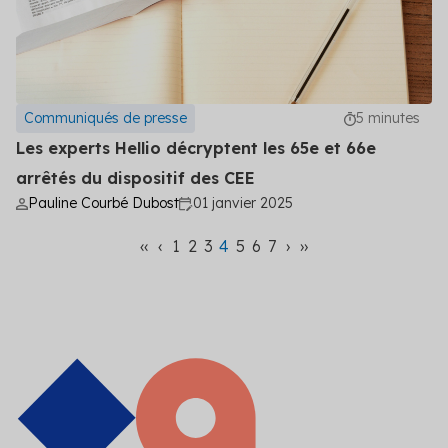
Communiqués de presse
5 minutes
Les experts Hellio décryptent les 65e et 66e
arrêtés du dispositif des CEE
Pauline Courbé Dubost
01 janvier 2025
‹‹
‹
1
2
3
4
5
6
7
›
››