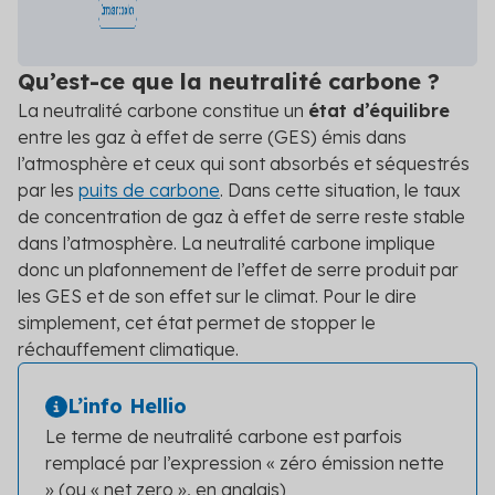
Découvrez les primes auxquelles vous pouvez
prétendre
Qu’est-ce que la neutralité carbone ?
Voir toutes les solutions
La neutralité carbone constitue un
état d’équilibre
Voir toutes les solutions
entre les gaz à effet de serre (GES) émis dans
l’atmosphère et ceux qui sont absorbés et séquestrés
par les
puits de carbone
. Dans cette situation, le taux
de concentration de gaz à effet de serre reste stable
Solutions par secteur
dans l’atmosphère. La neutralité carbone implique
Agriculture
donc un plafonnement de l’effet de serre produit par
les GES et de son effet sur le climat. Pour le dire
Copropriété
simplement, cet état permet de stopper le
Industrie
réchauffement climatique.
Logement social
L’info Hellio
Particuliers
Le terme de neutralité carbone est parfois
remplacé par l’expression « zéro émission nette
Professionnels du bâtiment
» (ou « net zero », en anglais)