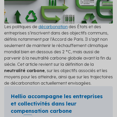
Valorisez vos opérations d’économies
Nos experts décryptent pour vous les aides
Contact
Logement social
disponibles et adaptées
d’énergie avec les CEE
Événements
Hellio vous aide dans le montage de vos dossiers
Découvrez tous les événements auxquels Hellio
Particuliers
Nos engagements
CEE
participe
Nos valeurs nous poussent à aller plus loin dans la
Les politiques de
décarbonation
des États et des
transition énergétique
Professionnels du bâtiment
Subventions publiques
entreprises s’inscrivent dans des objectifs communs,
Réglementation
Trouvez les financements pour vos opérations
Nous détaillons ici les dernières réglementations et
définis notamment par l’Accord de Paris. Il s’agit non
Calendrier réglementaire
d'économies d'énergie
leur impact
seulement de maintenir le réchauffement climatique
Secteur public
Découvrez les dernières actualités réglementaires
mondial bien en dessous des 2 °C, mais aussi de
Contrat de Performance Énergétique
Conseils
parvenir à la neutralité carbone globale avant la fin du
Tertiaire
Références
Fixez un objectif clair d'efficacité énergétique sur
Nos experts vous donnent leurs conseils en
siècle. Cet article revient sur la définition de la
une durée déterminée
Consultez les retours d'expérience d'industriels,
maîtrise de l'énergie
neutralité carbone
, sur les objectifs associés et les
d'entreprises et de nos autres clients
Transport
moyens pour les atteindre, ainsi que sur les trajectoires
Professionnels : devenez partenaire
Voir toutes les actualités
de décarbonation actuellement envisagées.
Hellio
Voir tous les secteurs
Obtenez les primes CEE pour vos chantiers de
Hellio accompagne les entreprises
rénovation
et collectivités dans leur
Simulateur Hellio : rejoignez la
compensation carbone
plateforme