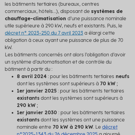
les bâtiments tertiaires (bureaux, centres
commerciaux, hôtels…), disposant de
systèmes de
chauffage-climatisation
d’une puissance nominale
utile supérieure à 290 kW
, neufs et existants. Puis, le
décret n° 2023-
250 du 7 avril 2023
a élargi cette
obligation à ceux ayant une puissance de plus de 70
kW.
Les bâtiments concernés ont alors l’obligation d’avoir
un système d’automatisation et de contrôle du
bâtiment à partir du :
8 avril 2024
: pour les bâtiments tertiaires
neufs
dont les systèmes sont supérieurs à
70 kW
;
1
er
janvier 2025
:
pour les bâtiments tertiaires
existants
dont les systèmes sont supérieurs à
290 kW
;
1
er
janvier 2030
:
pour les bâtiments tertiaires
existants
dont les systèmes ont une puissance
nominale entre
70 kW à 290 kW
. Le
décret
n°2025-1343 du 26 décembre 2025
a ajourné