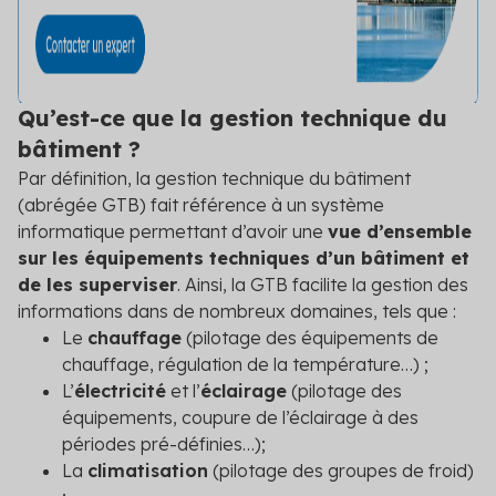
Découvrez les primes auxquelles vous pouvez
prétendre
Voir toutes les solutions
Qu’est-ce que la gestion technique du
Voir toutes les solutions
bâtiment ?
Par définition, la gestion technique du bâtiment
(abrégée GTB) fait référence à un système
Solutions par secteur
informatique permettant d’avoir une
vue d’ensemble
Agriculture
sur les équipements techniques d’un bâtiment et
de les superviser
. Ainsi, la GTB facilite la gestion des
Copropriété
informations dans de nombreux domaines, tels que :
Le
chauffage
(pilotage des équipements de
Industrie
chauffage, régulation de la température…) ;
Logement social
L’
électricité
et l’
éclairage
(pilotage des
équipements, coupure de l’éclairage à des
Particuliers
périodes pré-définies…);
La
climatisation
(pilotage des groupes de froid)
Professionnels du bâtiment