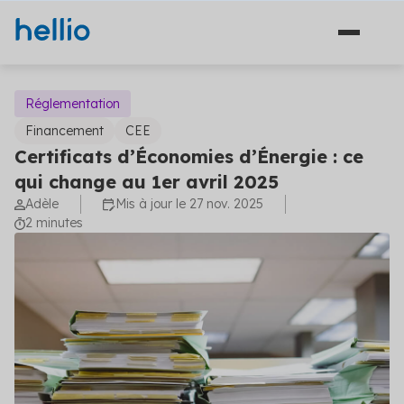
Réglementation
Financement
CEE
Certificats d’Économies d’Énergie : ce
Solutions
qui change au 1er avril 2025
Adèle
Mis à jour le 27 nov. 2025
Financement
Secteurs
2 minutes
Ingénierie
Agriculture
Hellio
Énergie
Découvrez Hellio
Copropriété
Actualités
Décarbonation
Apprenez-en davantage sur notre équipe et ce qui
nous anime
Travaux
Communiqués de presse
Industrie
Carrières
Les dernières actualités concernant la maîtrise de
Solutions financement (5)
Aides et financements
l'énergie