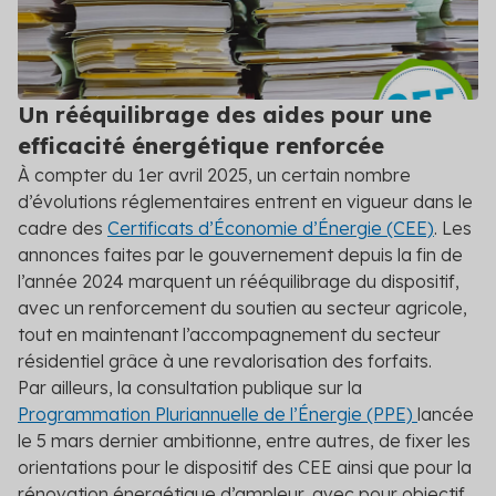
Valorisez vos opérations d’économies
Nos experts décryptent pour vous les aides
Contact
Logement social
disponibles et adaptées
d’énergie avec les CEE
Événements
Hellio vous aide dans le montage de vos dossiers
Découvrez tous les événements auxquels Hellio
Particuliers
Nos engagements
CEE
participe
Nos valeurs nous poussent à aller plus loin dans la
Un rééquilibrage des aides pour une
transition énergétique
Professionnels du bâtiment
Subventions publiques
Réglementation
efficacité énergétique renforcée
Trouvez les financements pour vos opérations
Nous détaillons ici les dernières réglementations et
À compter du 1
er
avril 2025, un certain nombre
Calendrier réglementaire
d'économies d'énergie
leur impact
Secteur public
d’évolutions réglementaires entrent en vigueur dans le
Découvrez les dernières actualités réglementaires
cadre des
Certificats d’Économie d’Énergie (CEE)
. Les
Contrat de Performance Énergétique
Conseils
annonces faites par le gouvernement depuis la fin de
Tertiaire
Références
Fixez un objectif clair d'efficacité énergétique sur
Nos experts vous donnent leurs conseils en
une durée déterminée
l’année 2024 marquent un rééquilibrage du dispositif,
Consultez les retours d'expérience d'industriels,
maîtrise de l'énergie
d'entreprises et de nos autres clients
avec un renforcement du soutien au secteur agricole,
Transport
Professionnels : devenez partenaire
Voir toutes les actualités
tout en maintenant l’accompagnement du secteur
Hellio
résidentiel grâce à une revalorisation des forfaits.
Voir tous les secteurs
Obtenez les primes CEE pour vos chantiers de
Par ailleurs, la consultation publique sur la
rénovation
Programmation Pluriannuelle de l’Énergie (PPE)
lancée
le 5 mars dernier ambitionne, entre autres, de fixer les
Simulateur Hellio : rejoignez la
orientations pour le dispositif des CEE ainsi que pour la
plateforme
rénovation énergétique d’ampleur, avec pour objectif