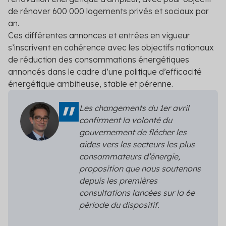
Découvrez les primes auxquelles vous pouvez
de rénover 600 000 logements privés et sociaux par
prétendre
an.
Ces différentes annonces et entrées en vigueur
Voir toutes les solutions
s’inscrivent en cohérence avec les objectifs nationaux
Voir toutes les solutions
de réduction des consommations énergétiques
annoncés dans le cadre d’une politique d’efficacité
énergétique ambitieuse, stable et pérenne.
Solutions par secteur
Les changements du 1
er
avril
Agriculture
confirment la volonté du
gouvernement de flécher les
Copropriété
aides vers les secteurs les plus
Industrie
consommateurs d’énergie,
proposition que nous soutenons
Logement social
depuis les premières
consultations lancées sur la 6e
Particuliers
période du dispositif.
Professionnels du bâtiment