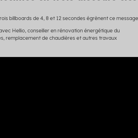
ois billboards de 4, 8 et 12 secondes égrènent ce message
ec Hellio, conseiller en rénovation énergétique du
es, remplacement de chaudières et autres travaux