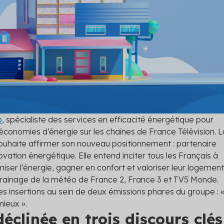
nts
 Hellio : rejoignez la
me
les primes auxquelles vous
tendre
 les solutions
o
, spécialiste des services en efficacité énergétique pour
 économies d’énergie sur les chaînes de France Télévision. L
uhaite affirmer son nouveau positionnement : partenaire
vation énergétique. Elle entend inciter tous les Français à
iser l’énergie, gagner en confort et valoriser leur logement
rainage de la météo de France 2, France 3 et TV5 Monde.
es insertions au sein de deux émissions phares du groupe : 
mieux ».
clinée en trois discours clés