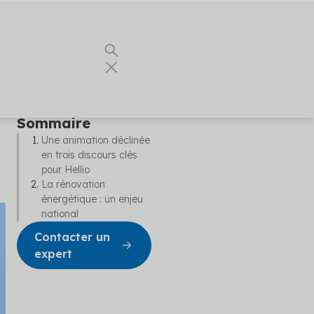
Sommaire
Une animation déclinée
en trois discours clés
 vous les
ents
pour Hellio
our vos
es
La rénovation
nnels du
nergie
énergétique : un enjeu
national
e
ualités
urs conseils
Contacter un
 partenaire
t
expert
r vos