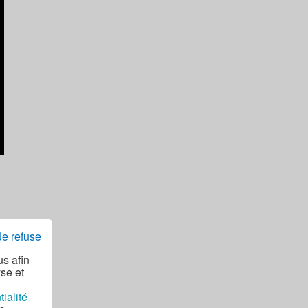
Je refuse
us afin
yse et
tialité