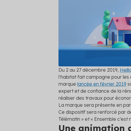
autres clie
Professionnels du bâtiment
Simulateur
platefor
Secteur public
Découvrez 
pouvez pré
Tertiaire
Voir toutes
Transport
Du 2 au 27 décembre 2019,
Helli
l’habitat fait campagne pour les
marque
lancée en février 2019
so
expert et de confiance de la réno
réaliser des travaux pour économ
La marque sera présente en par
Ce dispositif sera renforcé par d
Télématin » et « Ensemble c’est 
Une animation dé