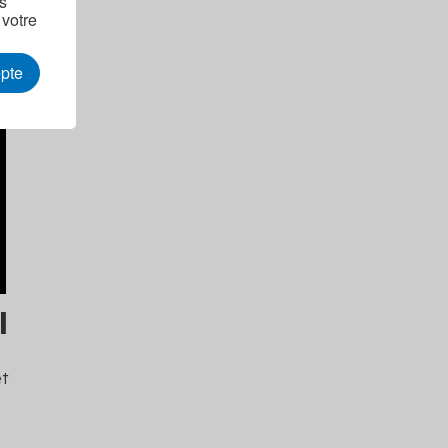
as
 votre
epte
l
et