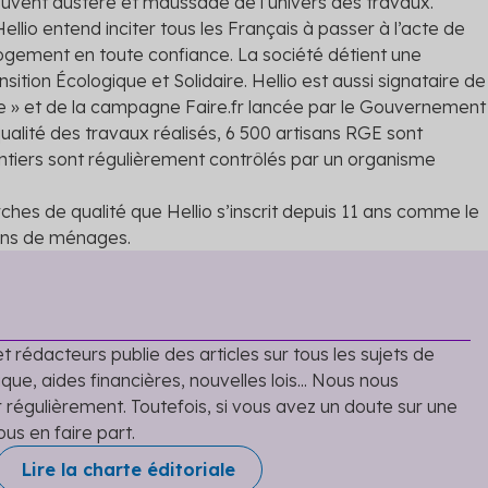
vent austère et maussade de l’univers des travaux.
lio entend inciter tous les Français à passer à l’acte de
ogement en toute confiance. La société détient une
sition Écologique et Solidaire. Hellio est aussi signataire de
ce » et de la campagne Faire.fr lancée par le Gouvernement
 qualité des travaux réalisés, 6 500 artisans RGE sont
tiers sont régulièrement contrôlés par un organisme
es de qualité que Hellio s’inscrit depuis 11 ans comme le
ions de ménages.
t rédacteurs publie des articles sur tous les sujets de
que, aides financières, nouvelles lois... Nous nous
r régulièrement. Toutefois, si vous avez un doute sur une
ous en faire part.
Lire la charte éditoriale