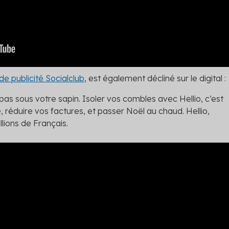
e publicité Socialclub
, est également décliné sur le digital :
ra pas sous votre sapin. Isoler vos combles avec Hellio, c’est
 réduire vos factures, et passer Noël au chaud. Hellio,
lions de Français.