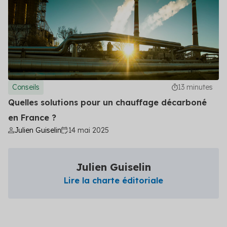
Découvrez les primes auxquelles vous pouvez
prétendre
Voir toutes les solutions
Voir toutes les solutions
Conseils
13 minutes
Solutions par secteur
Quelles solutions pour un chauffage décarboné
Agriculture
en France ?
Julien Guiselin
14 mai 2025
Copropriété
Industrie
Julien Guiselin
Logement social
Lire la charte éditoriale
Particuliers
Professionnels du bâtiment