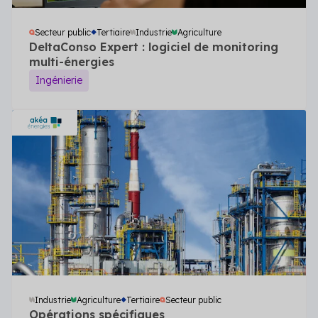
Secteur public
Tertiaire
Industrie
Agriculture
DeltaConso Expert : logiciel de monitoring
multi-énergies
Ingénierie
Industrie
Agriculture
Tertiaire
Secteur public
Opérations spécifiques