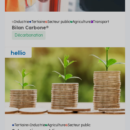
Industrie
Tertiaire
Secteur public
Agriculture
Transport
Bilan Carbone®
Décarbonation
Tertiaire
Industrie
Agriculture
Secteur public