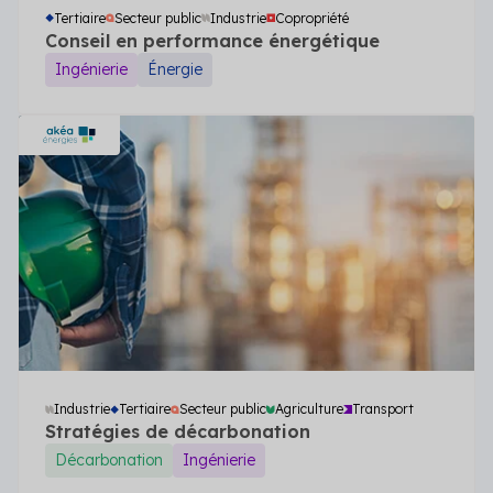
Tertiaire
Secteur public
Industrie
Copropriété
Secteur public
Conseil en performance énergétique
Tertiaire
Ingénierie
Énergie
Transport
Industrie
Tertiaire
Secteur public
Agriculture
Transport
Stratégies de décarbonation
Décarbonation
Ingénierie