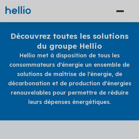
Découvrez toutes les solutions
du groupe Hellio
Hellio met à disposition de tous les
Solutions
consommateurs d'énergie un ensemble de
Financement
solutions de maîtrise de l'énergie, de
Secteurs
décarbonation et de production d'énergies
Ingénierie
Agriculture
Hellio
renouvelables pour permettre de réduire
Énergie
leurs dépenses énergétiques.
Découvrez Hellio
Copropriété
Actualités
Décarbonation
Apprenez-en davantage sur notre équipe et ce qui
nous anime
Travaux
Communiqués de presse
Industrie
Carrières
Les dernières actualités concernant la maîtrise de
Solutions financement (5)
Aides et financements
l'énergie