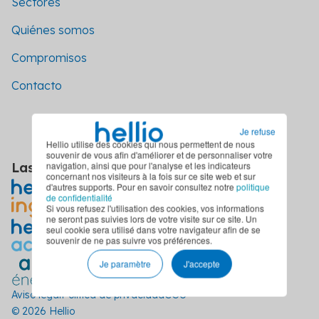
Sectores
Quiénes somos
Compromisos
Contacto
Je refuse
Hellio utilise des cookies qui nous permettent de nous
souvenir de vous afin d'améliorer et de personnaliser votre
navigation, ainsi que pour l'analyse et les indicateurs
Las filiales del grupo Hellio
concernant nos visiteurs à la fois sur ce site web et sur
d'autres supports. Pour en savoir consultez notre
politique
de confidentialité
Si vous refusez l'utilisation des cookies, vos informations
ne seront pas suivies lors de votre visite sur ce site. Un
seul cookie sera utilisé dans votre navigateur afin de se
souvenir de ne pas suivre vos préférences.
Je paramètre
J'accepte
Aviso legal
Política de privacidad
CGU
© 2026 Hellio