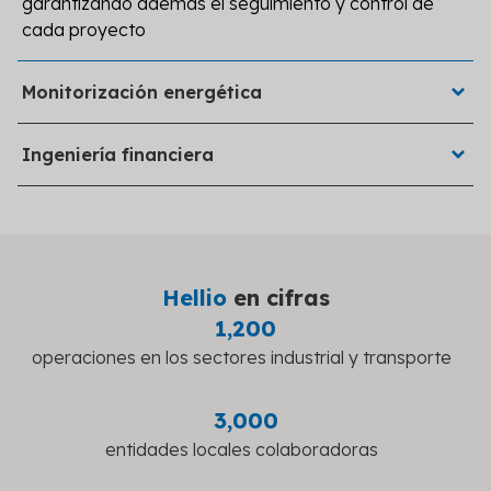
garantizando además el seguimiento y control de
cada proyecto
Realiza el seguimiento, analiza y optimiza tus datos e
Monitorización energética
indicadores energéticos
Nuestros equipos identifican y gestionan los proyectos
Ingeniería financiera
susceptibles a Certificados de Ahorro Energético (CAE)
disponibles para tus proyectos
Hellio
en cifras
1,200
operaciones en los sectores industrial y transporte
3,000
entidades locales colaboradoras